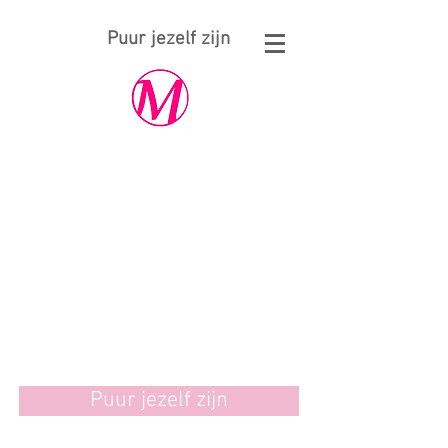
Puur jezelf zijn
"Puur jezelf
zijn"
Puur jezelf zijn